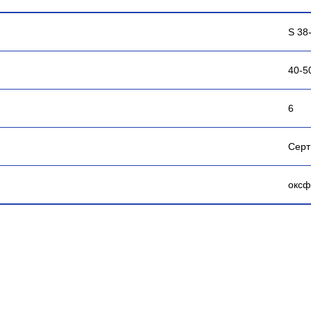
S 38
40-50
6
Серт
оксф