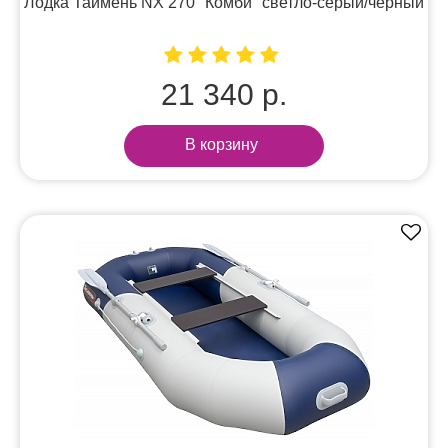
Лодка Таймень NX 270 "Комби" светло-серый/черный
21 340 р.
В корзину