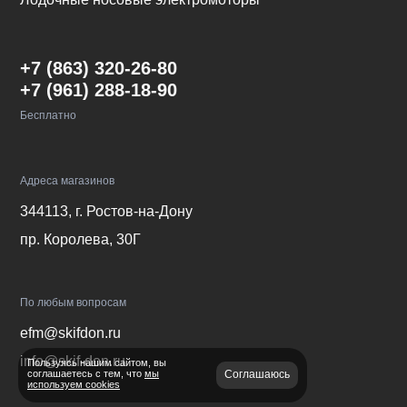
+7 (863) 320-26-80
+7 (961) 288-18-90
Бесплатно
Адреса магазинов
344113, г. Ростов-на-Дону
пр. Королева, 30Г
По любым вопросам
efm@skifdon.ru
info@skif-don.ru
Пользуясь нашим сайтом, вы
Связаться с нами
соглашаетесь с тем, что
мы
Соглашаюсь
используем cookies