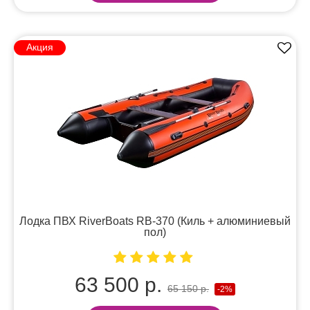
Акция
Лодка ПВХ RiverBoats RB-370 (Киль + алюминиевый
пол)
63 500 р.
65 150 р.
-2%