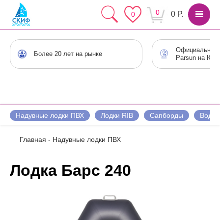
0
0 Р.
0
Официальный 
Более 20 лет на рынке
Parsun на Юге
Надувные лодки ПВХ
Лодки RIB
Сапборды
Водны
Главная
-
Надувные лодки ПВХ
Лодка Барс 240