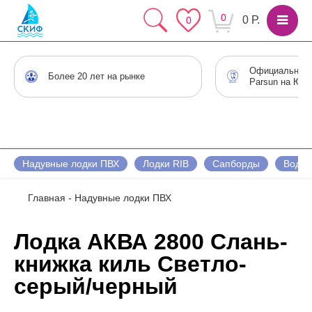
0
0 Р.
0
Официальный 
Более 20 лет на рынке
Parsun на Юге
Надувные лодки ПВХ
Лодки RIB
Сапборды
Водны
Главная
-
Надувные лодки ПВХ
Лодка АКВА 2800 Слань-
книжка киль Светло-
серый/черный