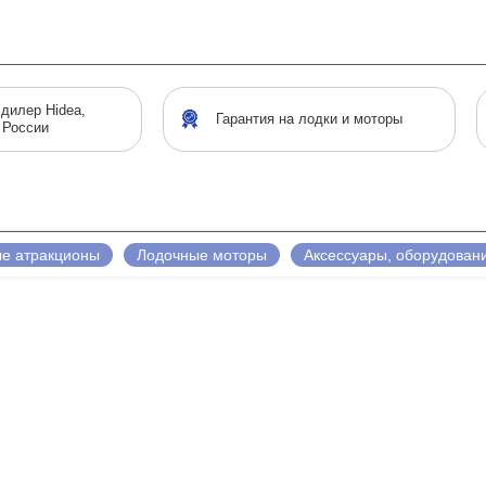
дилер Hidea,
Гарантия на лодки и моторы
 России
е атракционы
Лодочные моторы
Аксессуары, оборудован