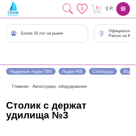
0
0 Р.
0
Официальный 
Более 20 лет на рынке
Parsun на Юге
Надувные лодки ПВХ
Лодки RIB
Сапборды
Водны
Главная
-
Аксессуары, оборудование
Столик с держат
удилища №3