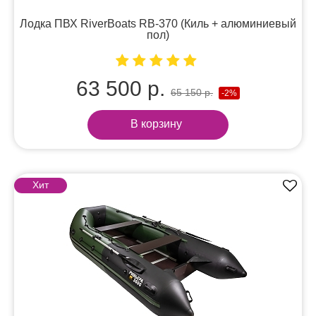
Лодка ПВХ RiverBoats RB-370 (Киль + алюминиевый
пол)
63 500 р.
65 150 р.
-2%
В корзину
Хит