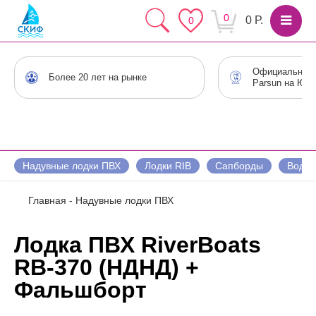
0
0 Р.
0
Официальный 
Более 20 лет на рынке
Parsun на Юге
Надувные лодки ПВХ
Лодки RIB
Сапборды
Водны
Главная
-
Надувные лодки ПВХ
Лодка ПВХ RiverBoats
RB-370 (НДНД) +
Фальшборт