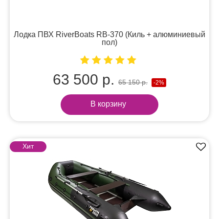
Лодка ПВХ RiverBoats RB-370 (Киль + алюминиевый
пол)
63 500 р.
65 150 р.
-2%
В корзину
Хит