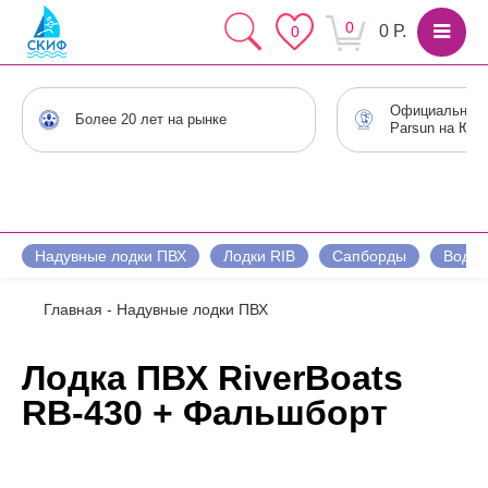
0
0 Р.
0
Официальный 
Более 20 лет на рынке
Parsun на Юге
Надувные лодки ПВХ
Лодки RIB
Сапборды
Водны
Главная
-
Надувные лодки ПВХ
Лодка ПВХ RiverBoats
RB-430 + Фальшборт