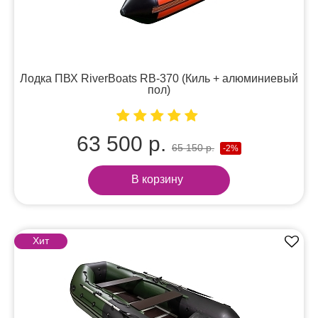
Лодка ПВХ RiverBoats RB-370 (Киль + алюминиевый
пол)
63 500 р.
65 150 р.
-2%
В корзину
Хит