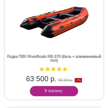
Лодка ПВХ RiverBoats RB-370 (Киль + алюминиевый
пол)
63 500 р.
65 150 р.
-2%
В корзину