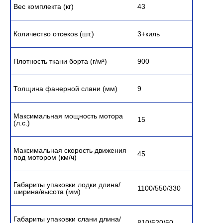
Вес комплекта (кг)
43
Количество отсеков (шт.)
3+киль
Плотность ткани борта (г/м²)
900
Толщина фанерной слани (мм)
9
Максимальная мощность мотора
15
(л.с.)
Максимальная скорость движения
45
под мотором (км/ч)
Габариты упаковки лодки длина/
1100/550/330
ширина/высота (мм)
Габариты упаковки слани длина/
810/620/50