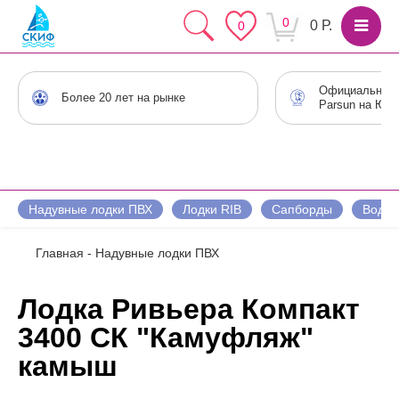
0
0 Р.
0
Официальный 
Более 20 лет на рынке
Parsun на Юге
Надувные лодки ПВХ
Лодки RIB
Сапборды
Водны
Главная
-
Надувные лодки ПВХ
Лодка Ривьера Компакт
3400 СК "Камуфляж"
камыш