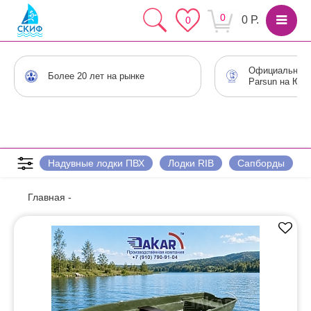
0
0 Р.
0
Официальный 
Более 20 лет на рынке
Parsun на Юге
Надувные лодки ПВХ
Лодки RIB
Сапборды
Главная
-