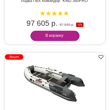
Лодка ПВХ Командор "KMD 380PRO"
97 605 р.
97 849 р.
-0%
В корзину
Акция