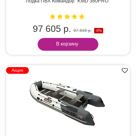
Лодка ПВХ Командор "KMD 380PRO"
97 605 р.
97 849 р.
-0%
В корзину
Акция