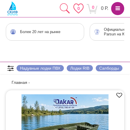
0
0 Р.
0
Официальный 
Более 20 лет на рынке
Parsun на Юге
Надувные лодки ПВХ
Лодки RIB
Сапборды
Главная
-